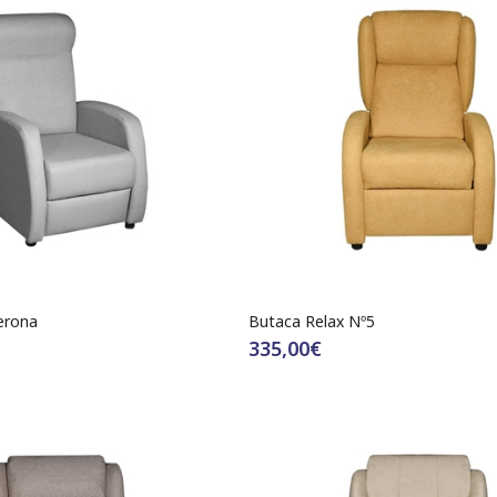
erona
Butaca Relax Nº5
335,00€