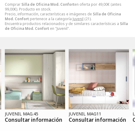
Comprar
Silla de Oficina Mod. Confort
en oferta por
49,00
€
(antes
99,00
€
). Producto en stock.
Precio, información, características e imágenes de
Silla de Oficina
Mod. Confort
pertenece a la categoría
Juvenil
(21).
Encuentra productos relacionados y de similares características a
Silla
de Oficina Mod. Confort
en "Juvenil".
JUVENIL MAG.45
JUVENIL MAG11
L
Consultar información
Consultar información