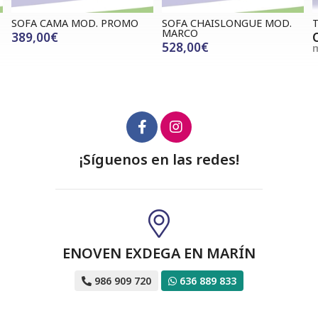
SOFA CAMA MOD. PROMO
SOFA CHAISLONGUE MOD.
MARCO
389,00€
528,00€
m
¡Síguenos en las redes!
ENOVEN EXDEGA EN MARÍN
986 909 720
636 889 833