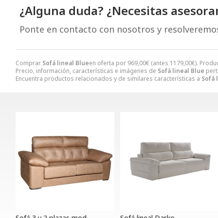
¿Alguna duda? ¿Necesitas asesor
Ponte en contacto con nosotros y resolveremo
Comprar
Sofá lineal Blue
en oferta por
969,00
€
(antes
1179,00
€
). Produ
Precio, información, características e imágenes de
Sofá lineal Blue
pert
Encuentra productos relacionados y de similares características a
Sofá 
Sofá 3 y 2 plazas mod.
Sofá lineal Darko