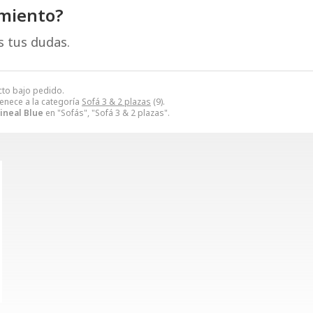
amiento?
s tus dudas.
cto bajo pedido.
enece a la categoría
Sofá 3 & 2 plazas
(9).
lineal Blue
en "Sofás", "Sofá 3 & 2 plazas".