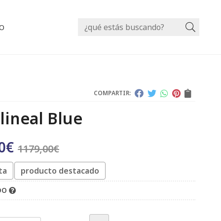
O
Busca
COMPARTIR:
lineal Blue
0
€
1179,00
€
ta
producto destacado
IDO