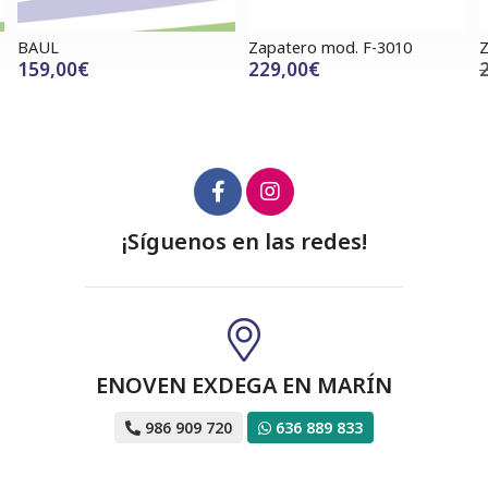
BAUL
Zapatero mod. F-3010
Z
159,00€
229,00€
¡Síguenos en las redes!
ENOVEN EXDEGA EN MARÍN
986 909 720
636 889 833