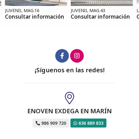
JUVENIL MAG.16
JUVENIL MAG.43
L
Consultar información
Consultar información
¡Síguenos en las redes!
ENOVEN EXDEGA EN MARÍN
986 909 720
636 889 833